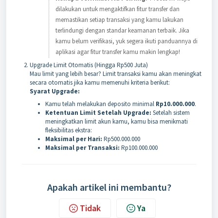
dilakukan untuk mengaktifkan fitur transfer dan
memastikan setiap transaksi yang kamu lakukan
terlindungi dengan standar keamanan terbaik. Jika
kamu belum verifikasi, yuk segera ikuti panduannya di
aplikasi agar fitur transfer kamu makin lengkap!
Upgrade Limit Otomatis (Hingga Rp500 Juta)
Mau limit yang lebih besar? Limit transaksi kamu akan meningkat
secara otomatis jika kamu memenuhi kriteria berikut:
Syarat Upgrade:
Kamu telah melakukan deposito minimal
Rp10.000.000
.
Ketentuan Limit Setelah Upgrade:
Setelah sistem
meningkatkan limit akun kamu, kamu bisa menikmati
fleksibilitas ekstra:
Maksimal per Hari:
Rp500.000.000
Maksimal per Transaksi:
Rp100.000.000
Apakah artikel ini membantu?
Tidak
Ya