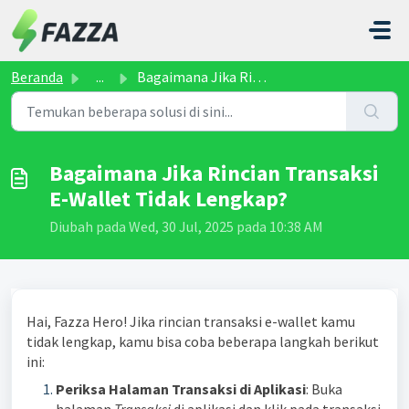
Lewatkan ke konten utama
Beranda
...
Bagaimana Jika Rincian Transaksi E-Wallet Tidak Lengkap?
Bagaimana Jika Rincian Transaksi
E-Wallet Tidak Lengkap?
Diubah pada Wed, 30 Jul, 2025 pada 10:38 AM
Hai, Fazza Hero! Jika rincian transaksi e-wallet kamu
tidak lengkap, kamu bisa coba beberapa langkah berikut
ini:
Periksa Halaman Transaksi di Aplikasi
: Buka